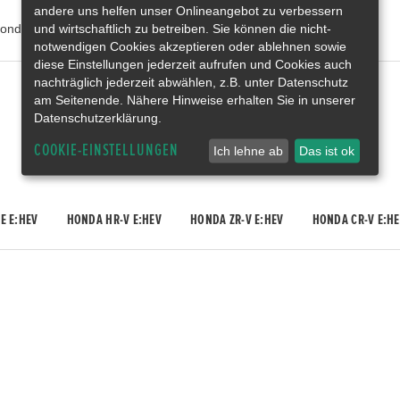
andere uns helfen unser Onlineangebot zu verbessern
und wirtschaftlich zu betreiben. Sie können die nicht-
onda Deutschland
notwendigen Cookies akzeptieren oder ablehnen sowie
diese Einstellungen jederzeit aufrufen und Cookies auch
nachträglich jederzeit abwählen, z.B. unter Datenschutz
Gebrauchtwagen
am Seitenende. Nähere Hinweise erhalten Sie in unserer
Honda Gebrauchtwagen
Datenschutzerklärung.
Honda Vorführwagen
Gesamtbestand
COOKIE-EINSTELLUNGEN
Ich lehne ab
Das ist ok
E E:HEV
HONDA HR-V E:HEV
HONDA ZR-V E:HEV
HONDA CR-V E:HE