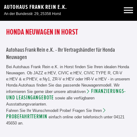
AUTOHAUS FRANK REIN E.K.
An der Bundesstr. 29, 25358 Horst
Neuwagen
HONDA NEUWAGEN IN HORST
Gebrauchtwagen
Autohaus Frank Rein e.K. - Ihr Vertragshändler für Honda
Neuwagen
Angebote
Bei Autohaus Frank Rein e.K. in Horst finden Sie Ihren idealen Honda
Neuwagen. Ob JAZZ e:HEV, CIVIC e:HEV, CIVIC TYPE R, CR-V
e:HEV & e:PHEV, e:Ny1, ZR-V e:HEV oder HR-V e:HEV - in unserem
Service & Zubehör
Honda Autohaus finden Sie das passende Neuwagenmodell. Wir
FINANZIERUNGS-
informieren Sie gerne über unsere attraktiven
UND LEASINGANGEBOTE
sowie alle verfügbaren
Unser Autohaus
Ausstattungsvarianten.
Fahren Sie Ihr Wunschmodell Probe! Fragen Sie Ihren
PROBEFAHRTTERMIN
einfach online oder telefonisch unter 04121
45650 an.