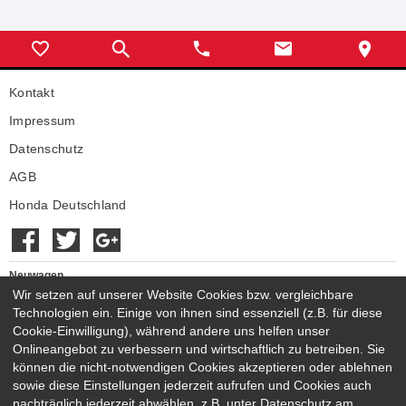
Kontakt
Impressum
Datenschutz
AGB
Honda Deutschland
Neuwagen
Wir setzen auf unserer Website Cookies bzw. vergleichbare
Honda Neuwagen
Technologien ein. Einige von ihnen sind essenziell (z.B. für diese
Gebrauchtwagen
Cookie-Einwilligung), während andere uns helfen unser
Honda Gebrauchtwagen
Onlineangebot zu verbessern und wirtschaftlich zu betreiben. Sie
Honda Vorführwagen
können die nicht-notwendigen Cookies akzeptieren oder ablehnen
Gesamtbestand
sowie diese Einstellungen jederzeit aufrufen und Cookies auch
nachträglich jederzeit abwählen, z.B. unter Datenschutz am
NEUWAGENMODELLE